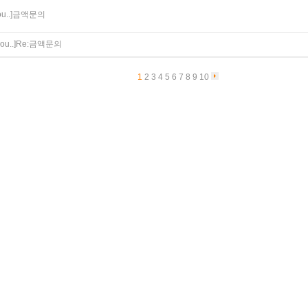
u..]
금액문의
ou..]
Re:
금액문의
1
2
3
4
5
6
7
8
9
10