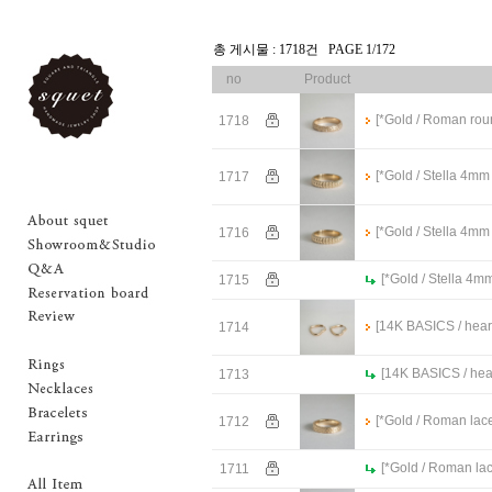
총 게시물 : 1718건 PAGE 1/172
no
Product
[*Gold / Roman roun
1718
[*Gold / Stella 4mm 
1717
[*Gold / Stella 4mm 
1716
[*Gold / Stella 4mm
1715
[14K BASICS / hear
1714
[14K BASICS / hear
1713
[*Gold / Roman lace 
1712
[*Gold / Roman lace
1711