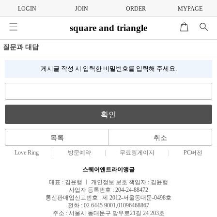
LOGIN
JOIN
ORDER
MYPAGE
square and triangle
질문과 대답
게시글 작성 시 입력한 비밀번호를 입력해 주세요.
확인
목록
취소
Love Ring
방문예약
무료링게이지
PC버전
스퀘어앤트라이앵글
대표 : 김윤행 ㅣ 개인정보 보호 책임자 : 김윤행
사업자 등록번호 : 204-24-88472
통신판매업신고번호 : 제 2012-서울동대문-0498호
전화 : 02 6445 9001,01096468867
주소 : 서울시 동대문구 망우로21길 24 203호