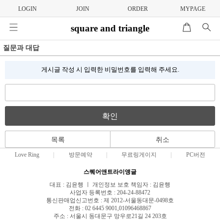
LOGIN
JOIN
ORDER
MYPAGE
square and triangle
질문과 대답
게시글 작성 시 입력한 비밀번호를 입력해 주세요.
확인
목록
취소
Love Ring
방문예약
무료링게이지
PC버전
스퀘어앤트라이앵글
대표 : 김윤행 ㅣ 개인정보 보호 책임자 : 김윤행
사업자 등록번호 : 204-24-88472
통신판매업신고번호 : 제 2012-서울동대문-0498호
전화 : 02 6445 9001,01096468867
주소 : 서울시 동대문구 망우로21길 24 203호