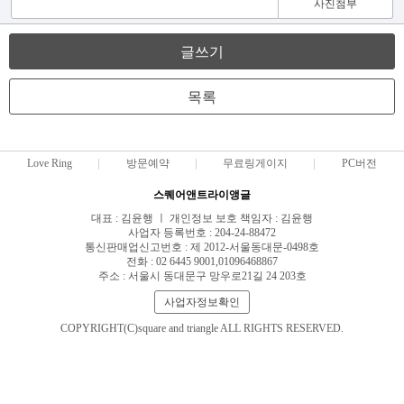
사진첨부
글쓰기
목록
Love Ring
방문예약
무료링게이지
PC버전
스퀘어앤트라이앵글
대표 : 김윤행 ㅣ 개인정보 보호 책임자 : 김윤행
사업자 등록번호 : 204-24-88472
통신판매업신고번호 : 제 2012-서울동대문-0498호
전화 : 02 6445 9001,01096468867
주소 : 서울시 동대문구 망우로21길 24 203호
사업자정보확인
COPYRIGHT(C)square and triangle ALL RIGHTS RESERVED.