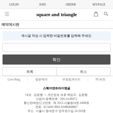
LOGIN
JOIN
ORDER
MYPAGE
square and triangle
예약게시판
게시글 작성 시 입력한 비밀번호를 입력해 주세요.
확인
목록
취소
Love Ring
방문예약
무료링게이지
PC버전
스퀘어앤트라이앵글
대표 : 김윤행 ㅣ 개인정보 보호 책임자 : 김윤행
사업자 등록번호 : 204-24-88472
통신판매업신고번호 : 제 2012-서울동대문-0498호
전화 : 02 6445 9001,01096468867
주소 : 서울시 동대문구 망우로21길 24 203호