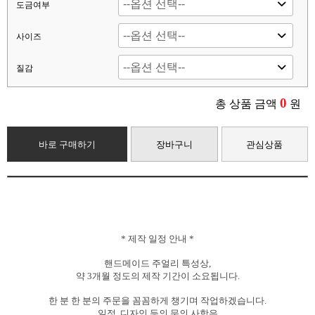
도금여부
사이즈
질감
0
총 상품 금액
원
바로 구매하기
장바구니
관심상품
*
제작
일정
안내
*
핸드메이드 주얼리 특성상,
약
3개월
정도의
제작
기간이
소요됩니다.
한
분
한
분의
주문을
꼼꼼하게
챙기며
작업하겠습니다.
일정, 디자인
등의
문의
사항은