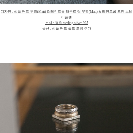
디자인
: 심플 밴드 무광(Matt) & 레인드롭 라운드 링 무
광
(Matt) & 레인드롭 코인 브레
이슬렛
소재
: 정은 sterling silver 925
옵션 : 심플 밴드 골드 도금 추가