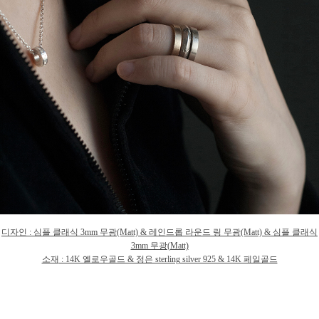
디자인
:
심플 클래식 3mm 무광(Matt) & 레인드롭 라운드 링 무
광
(Matt) &
심플 클래식
3mm 무광(Matt)
소재
: 14K 옐로우골드 & 정은 sterling silver 925 & 14K 페일골드