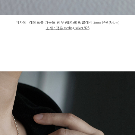
디자인
:
레인드롭 라운드 링 무
광
(Matt) & 클래식 2mm 유광(Glow)
소재
: 정은 sterling silver 925