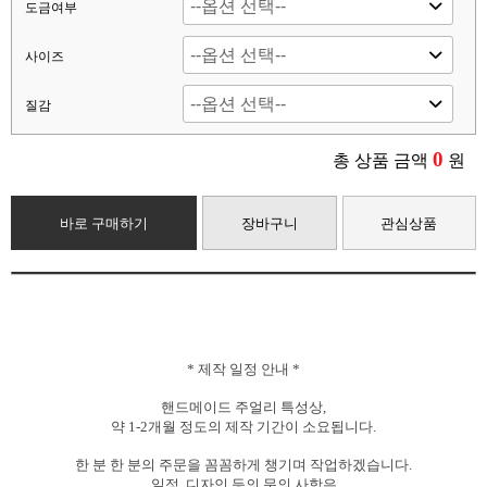
도금여부
사이즈
질감
0
총 상품 금액
원
바로 구매하기
장바구니
관심상품
*
제작
일정
안내
*
핸드메이드 주얼리 특성상,
약
1-2개월
정도의
제작
기간이
소요됩니다.
한
분
한
분의
주문을
꼼꼼하게
챙기며
작업하겠습니다.
일정, 디자인
등의
문의
사항은