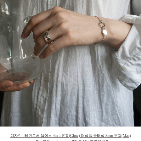
디자인
:
레인드롭 엠에스
4mm 유
광
(Glow) & 심플 클래식 3mm 무광(Matt)