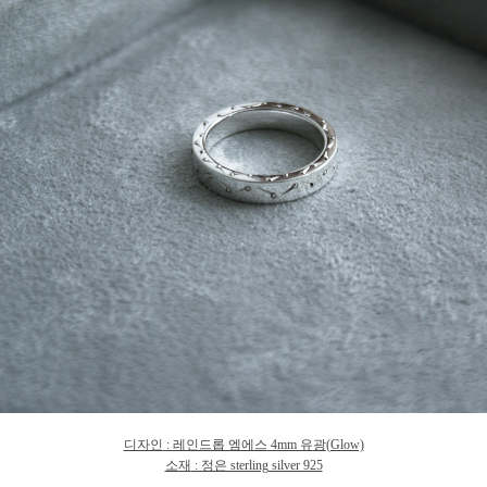
디자인
:
레인드롭 엠에스
4mm 유
광
(Glow)
소재
: 정은 sterling silver 925