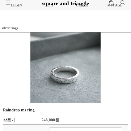
square and triangle
LOGIN
JOIN
ORDER
MYPAGE
silver rings
Raindrop ms ring
상품가
248,000원