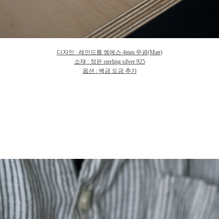
디자인
:
레인드롭 엠에스
4mm 무
광
(Matt)
소재
: 정은 sterling silver 925
옵션 : 백금 도금 추가