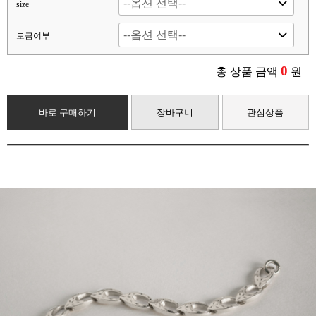
size
도금여부
0
총 상품 금액
원
바로 구매하기
장바구니
관심상품