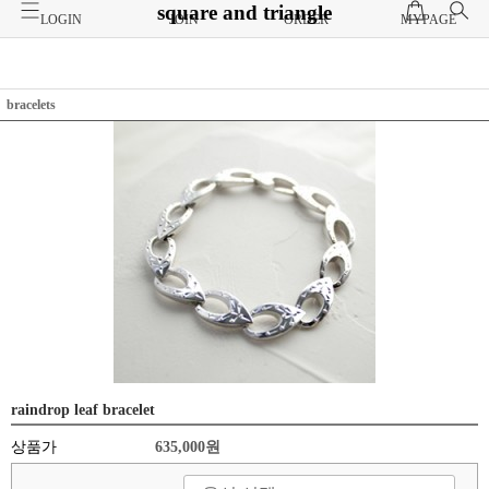
square and triangle
LOGIN
JOIN
ORDER
MYPAGE
bracelets
raindrop leaf bracelet
상품가
635,000원