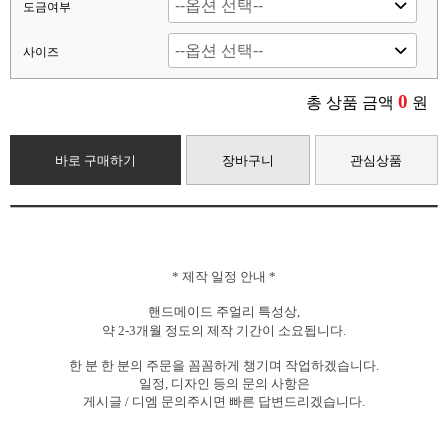
도금여부
사이즈
0
총 상품 금액
원
바로 구매하기
장바구니
관심상품
*
제작
일정
안내
*
핸드메이드 주얼리 특성상,
약
2-3개월
정도의
제작
기간이
소요됩니다.
한
분
한
분의
주문을
꼼꼼하게
챙기며
작업하겠습니다.
일정, 디자인
등의
문의
사항은
게시글 / 디엠
문의주시면
빠른
답변드리겠습니다.