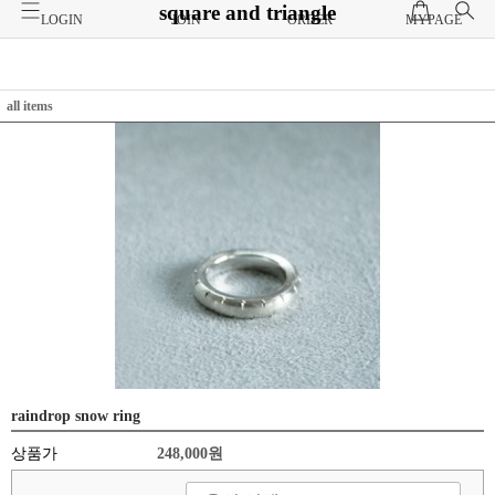
square and triangle
LOGIN
JOIN
ORDER
MYPAGE
all items
raindrop snow ring
상품가
248,000원