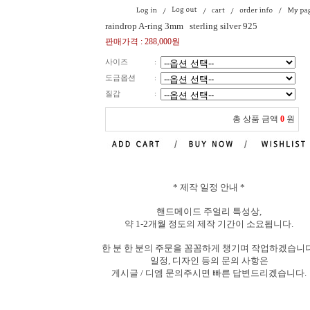
raindrop A-ring 3mm
sterling silver 925
판매가격 :
288,000원
사이즈
:
도금옵션
:
질감
:
총 상품 금액
0
원
*
제작
일정
안내
*
핸드메이드 주얼리 특성상,
약
1-2개월
정도의
제작
기간이
소요됩니다.
한
분
한
분의
주문을
꼼꼼하게
챙기며
작업하겠습니다
일정, 디자인
등의
문의
사항은
게시글 / 디엠
문의주시면
빠른
답변드리겠습니다.