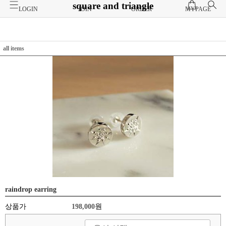
square and triangle
LOGIN
JOIN
ORDER
MYPAGE
all items
raindrop earring
상품가
198,000원