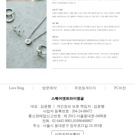
Love Ring
방문예약
무료링게이지
PC버전
스퀘어앤트라이앵글
대표 : 김윤행 ㅣ 개인정보 보호 책임자 : 김윤행
사업자 등록번호 : 204-24-88472
통신판매업신고번호 : 제 2012-서울동대문-0498호
전화 : 02 6445 9001,01096468867
주소 : 서울시 동대문구 망우로21길 24 203호
사업자정보확인